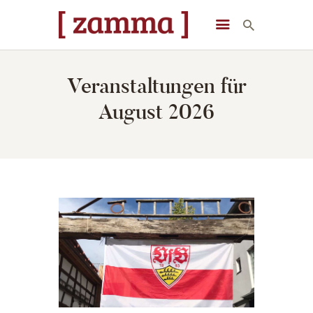
[ zamma ]
Die Eventlocation im Herzen des Remstals
Veranstaltungen für
STARTSEITE
August 2026
VERANSTALTUNGEN
DAS GEBÄUDE
ÜBER UNS
STARTSEITE