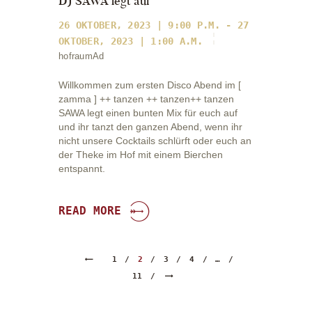
DJ SAWA legt auf
26 OKTOBER, 2023 | 9:00 P.M. - 27
OKTOBER, 2023 | 1:00 A.M.
hofraumAd
Willkommen zum ersten Disco Abend im [
zamma ] ++ tanzen ++ tanzen++ tanzen
SAWA legt einen bunten Mix für euch auf
und ihr tanzt den ganzen Abend, wenn ihr
nicht unsere Cocktails schlürft oder euch an
der Theke im Hof mit einem Bierchen
entspannt.
READ MORE
Seitennummerierung
<
PAGE
1
PAGE
2
PAGE
3
PAGE
4
…
der
>
PAGE
11
Beiträge