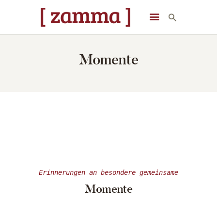
[ zamma ]
Die Eventlocation im Herzen des Remstals
Momente
STARTSEITE
VERANSTALTUNGEN
DAS GEBÄUDE
ÜBER UNS
STARTSEITE
Erinnerungen an besondere gemeinsame
Momente