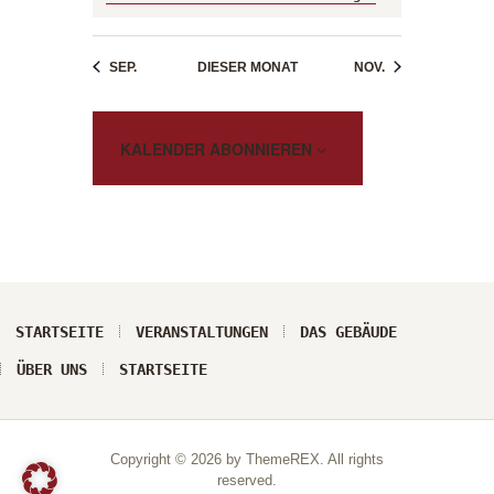
a
c
w
a
h
t
e
n
i
t
i
s
SEP.
DIESER MONAT
NOV.
e
s
o
n
t
n
-
a
KALENDER ABONNIEREN
N
l
a
t
v
u
i
n
g
g
a
t
e
i
STARTSEITE
VERANSTALTUNGEN
DAS GEBÄUDE
n
o
ÜBER UNS
STARTSEITE
n
Copyright © 2026 by ThemeREX. All rights
reserved.