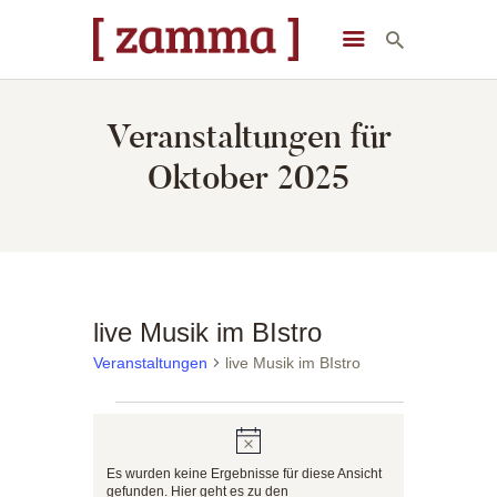
[ zamma ]
Die Eventlocation im Herzen des Remstals
Veranstaltungen für
STARTSEITE
Oktober 2025
VERANSTALTUNGEN
DAS GEBÄUDE
ÜBER UNS
STARTSEITE
live Musik im BIstro
Veranstaltungen
live Musik im BIstro
Veranstaltungen
H
Es wurden keine Ergebnisse für diese Ansicht
i
gefunden. Hier geht es zu den