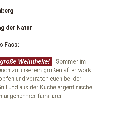
nberg
ng der Natur
s Fass;
Sommer im
 große Weintheke!
n euch zu unserem großen after work
ropfen und verraten euch bei der
ll und aus der Küche argentinische
n angenehmer familiärer