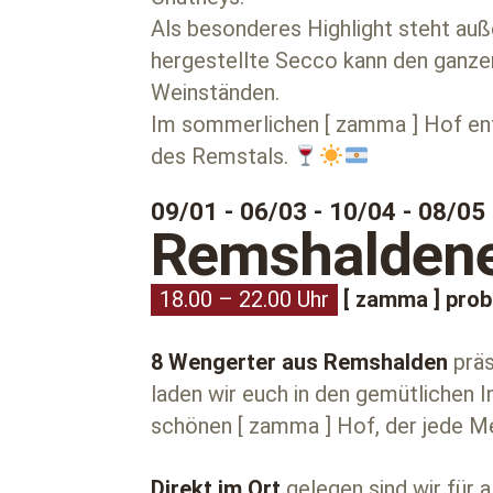
Als besonderes Highlight steht auß
hergestellte Secco kann den ganze
Weinständen.
Im sommerlichen [ zamma ] Hof ent
des Remstals.
09/01 - 06/03 - 10/04 - 08/05
Remshaldene
18.00 – 22.00 Uhr
[ zamma ] prob
8 Wengerter aus Remshalden
präs
laden wir euch in den gemütlichen 
schönen [ zamma ] Hof, der jede Me
Direkt im Ort
gelegen sind wir für