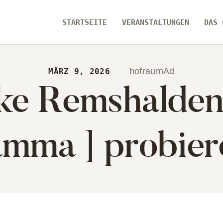
ARTSEITE
STARTSEITE
VERANSTALTUNGEN
DAS 
RANSTALTUNGEN
[ zamma ]
S GEBÄUDE
Die Eventlocation im Herzen des Remstals
hofraumAd
MÄRZ 9, 2026
ke Remshalden 
ER UNS
amma ] probier
ARTSEITE