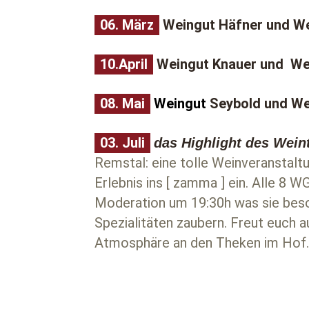
06. März
Weingut Häfner und We
10.April
Weingut Knauer und We
08. Mai
Weingut
Seybold und We
03. Juli
das Highlight des Wein
Remstal: eine tolle Weinveranstaltu
Erlebnis ins [ zamma ] ein. Alle 8 
Moderation um 19:30h was sie beso
Spezialitäten zaubern. Freut euch 
Atmosphäre an den Theken im Hof