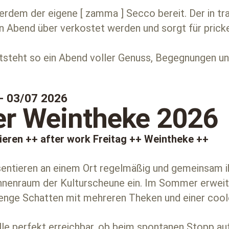
erdem der eigene [ zamma ] Secco bereit. Der in tr
n Abend über verkostet werden und sorgt für pric
steht so ein Abend voller Genuss, Begegnungen un
 - 03/07 2026
r Weintheke 2026
ieren ++ after work Freitag ++ Weintheke ++
entieren an einem Ort regelmäßig und gemeinsam ih
Innenraum der Kulturscheune ein. Im Sommer erweit
nge Schatten mit mehreren Theken und einer coolen
 alle perfekt erreichbar, ob beim spontanen Stopp 