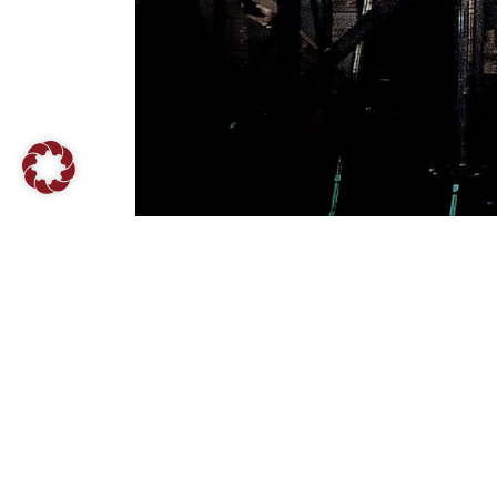
Zu Gast war 
++ Soul und