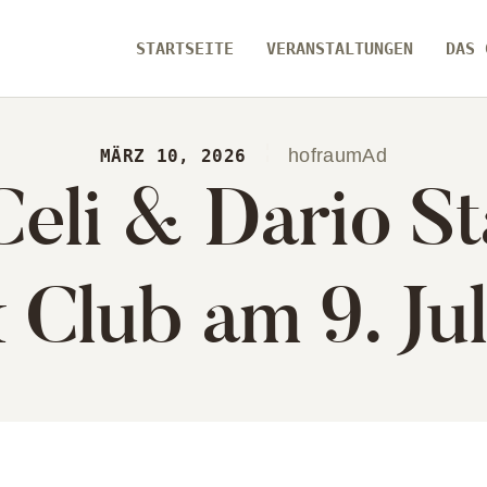
ARTSEITE
STARTSEITE
VERANSTALTUNGEN
DAS 
RANSTALTUNGEN
[ zamma ]
S GEBÄUDE
Die Eventlocation im Herzen des Remstals
hofraumAd
MÄRZ 10, 2026
Celi & Dario St
ER UNS
 Club am 9. Jul
ARTSEITE