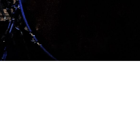
das Loop-Artist Duo
 R&B