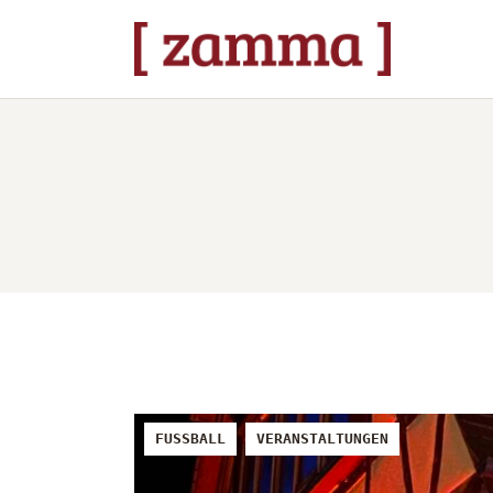
ST
VE
DA
ÜB
ST
FUSSBALL
VERANSTALTUNGEN