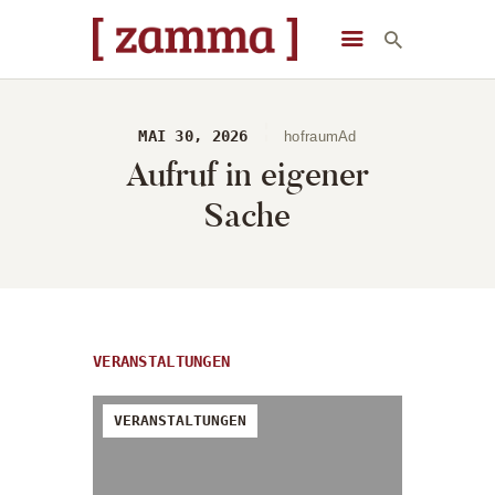
[ zamma ]
Die Eventlocation im Herzen des Remstals
MAI 30, 2026
hofraumAd
STARTSEITE
Aufruf in eigener
VERANSTALTUNGEN
Sache
DAS GEBÄUDE
ÜBER UNS
STARTSEITE
VERANSTALTUNGEN
VERANSTALTUNGEN