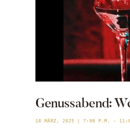
Genussabend: We
18 MÄRZ, 2025 | 7:00 P.M. - 11: