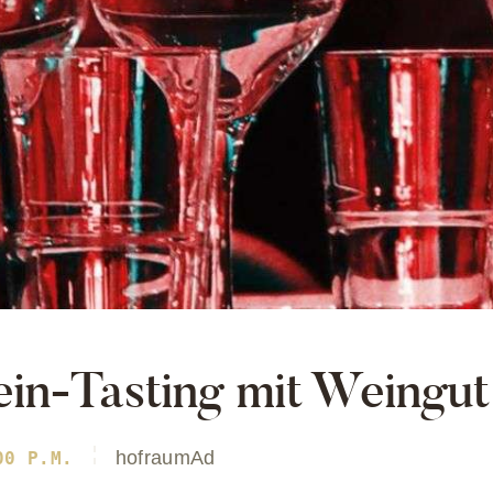
in-Tasting mit Weingut
hofraumAd
00 P.M.