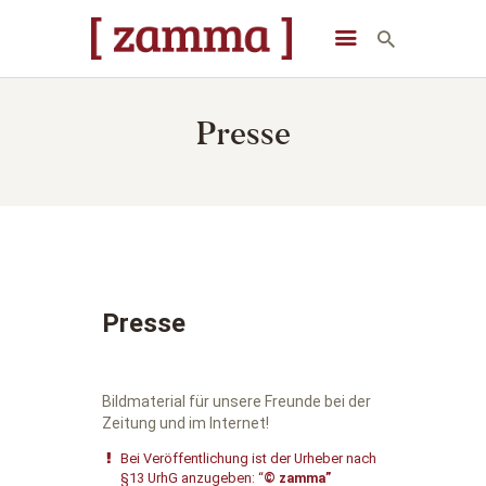
[ zamma ]
Die Eventlocation im Herzen des Remstals
Presse
STARTSEITE
VERANSTALTUNGEN
DAS GEBÄUDE
ÜBER UNS
STARTSEITE
Presse
Bildmaterial für unsere Freunde bei der
Zeitung und im Internet!
Bei Veröffentlichung ist der Urheber nach
§13 UrhG anzugeben: “
© zamma”