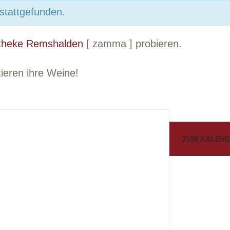
 stattgefunden.
theke Remshalden
[ zamma ] probieren.
eren ihre Weine!
ZUM KALEND