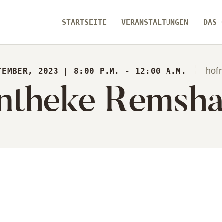
ARTSEITE
STARTSEITE
VERANSTALTUNGEN
DAS 
RANSTALTUNGEN
[ zamma ]
S GEBÄUDE
Die Eventlocation im Herzen des Remstals
hof
TEMBER, 2023 | 8:00 P.M. - 12:00 A.M.
ntheke Remsha
ER UNS
ARTSEITE