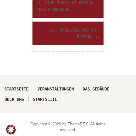
r
LIVE MUSIK IM BISTRO –
SALLY GRAYSON
a
n
s
23. SPIELTAG VFB VS.
t
BAYERN
a
l
t
u
n
g
-
N
STARTSEITE
VERANSTALTUNGEN
DAS GEBÄUDE
a
ÜBER UNS
STARTSEITE
v
i
g
a
Copyright © 2026 by ThemeREX. All rights
t
reserved.