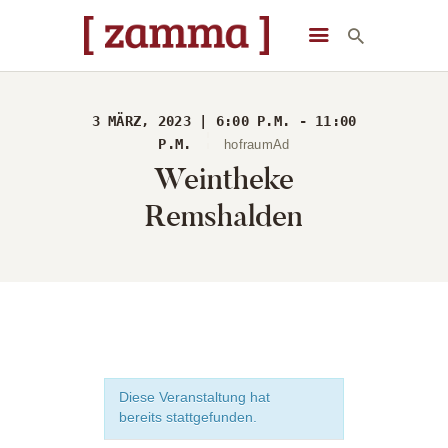
[ zamma ]
Die Eventlocation im Herzen des Remstals
3 MÄRZ, 2023 | 6:00 P.M. - 11:00
STARTSEITE
P.M.
hofraumAd
Weintheke
VERANSTALTUNGEN
DAS GEBÄUDE
Remshalden
ÜBER UNS
STARTSEITE
Diese Veranstaltung hat
bereits stattgefunden.