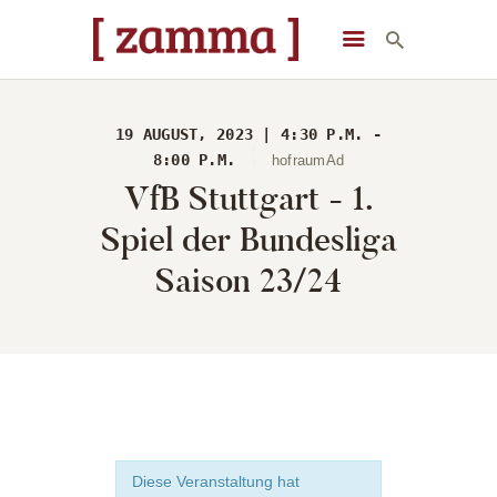
[ zamma ]
Die Eventlocation im Herzen des Remstals
19 AUGUST, 2023 | 4:30 P.M. -
STARTSEITE
8:00 P.M.
hofraumAd
VfB Stuttgart - 1.
VERANSTALTUNGEN
DAS GEBÄUDE
Spiel der Bundesliga
ÜBER UNS
Saison 23/24
STARTSEITE
Diese Veranstaltung hat