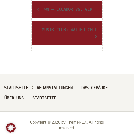
e
r
WM – ECUADOR VS. GER
a
n
MUSIK CLUB: WALTER CELI
s
t
a
l
t
u
n
g
-
STARTSEITE
VERANSTALTUNGEN
DAS GEBÄUDE
N
ÜBER UNS
STARTSEITE
a
v
i
g
Copyright © 2026 by ThemeREX. All rights
a
reserved.