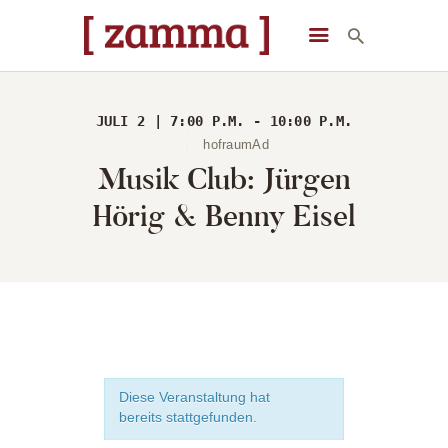
[ zamma ]
Die Eventlocation im Herzen des Remstals
JULI 2 | 7:00 P.M. - 10:00 P.M.
STARTSEITE
hofraumAd
Musik Club: Jürgen
VERANSTALTUNGEN
DAS GEBÄUDE
Hörig & Benny Eisel
ÜBER UNS
STARTSEITE
Diese Veranstaltung hat
bereits stattgefunden.