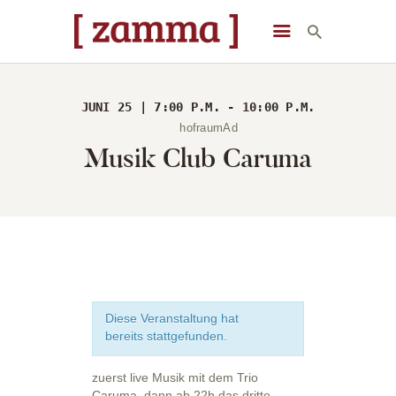
[ zamma ]
Die Eventlocation im Herzen des Remstals
JUNI 25 | 7:00 P.M. - 10:00 P.M.
STARTSEITE
hofraumAd
Musik Club Caruma
VERANSTALTUNGEN
DAS GEBÄUDE
ÜBER UNS
STARTSEITE
Diese Veranstaltung hat
bereits stattgefunden.
zuerst live Musik mit dem Trio
Caruma, dann ab 22h das dritte