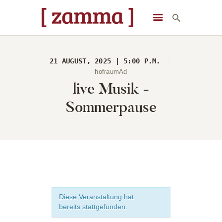
[ zamma ]
Die Eventlocation im Herzen des Remstals
21 AUGUST, 2025 | 5:00 P.M.
STARTSEITE
hofraumAd
live Musik -
VERANSTALTUNGEN
DAS GEBÄUDE
Sommerpause
ÜBER UNS
STARTSEITE
Diese Veranstaltung hat
bereits stattgefunden.