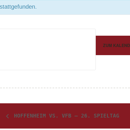
 stattgefunden.
ZUM KALEND
HOFFENHEIM VS. VFB – 26. SPIELTAG