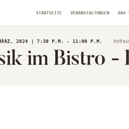
ARTSEITE
STARTSEITE
VERANSTALTUNGEN
DAS 
RANSTALTUNGEN
[ zamma ]
S GEBÄUDE
Die Eventlocation im Herzen des Remstals
hofra
MÄRZ, 2024 | 7:30 P.M. - 11:00 P.M.
ik im Bistro -
ER UNS
ARTSEITE