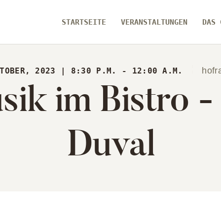
ARTSEITE
STARTSEITE
VERANSTALTUNGEN
DAS 
RANSTALTUNGEN
[ zamma ]
S GEBÄUDE
Die Eventlocation im Herzen des Remstals
hof
KTOBER, 2023 | 8:30 P.M. - 12:00 A.M.
ik im Bistro -
ER UNS
Duval
ARTSEITE