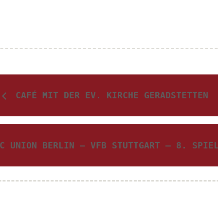
CAFÉ MIT DER EV. KIRCHE GERADSTETTEN
C UNION BERLIN – VFB STUTTGART – 8. SPI