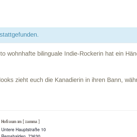
 stattgefunden.
nto wohnhafte bilinguale Indie-Rockerin hat ein Hä
ks zieht euch die Kanadierin in ihren Bann, währe
Hofraum im [ zamma ]
Untere Hauptstraße 10
Remshalden
,
73630