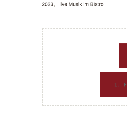
,
2023
live Musik im BIstro
V
e
r
1. F
a
n