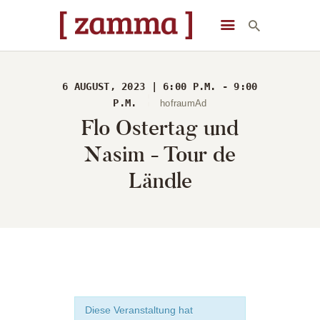
[ zamma ]
Die Eventlocation im Herzen des Remstals
6 AUGUST, 2023 | 6:00 P.M. - 9:00
STARTSEITE
P.M.
hofraumAd
Flo Ostertag und
VERANSTALTUNGEN
DAS GEBÄUDE
Nasim - Tour de
ÜBER UNS
Ländle
STARTSEITE
Diese Veranstaltung hat