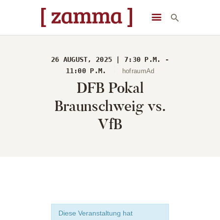
[ zamma ]
Die Eventlocation im Herzen des Remstals
26 AUGUST, 2025 | 7:30 P.M. -
STARTSEITE
11:00 P.M.
hofraumAd
DFB Pokal
VERANSTALTUNGEN
DAS GEBÄUDE
Braunschweig vs.
ÜBER UNS
VfB
STARTSEITE
Diese Veranstaltung hat