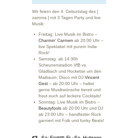
Wir feiern den 4. Geburtstag des [
zamma ] mit 3 Tagen Party und live
Musik:
Freitag: Live Musik im Bistro –
Charmin‘ Carmen
ab 20:00 Uhr –
live Spektakel mit purem Indie
Rock!
Samstag: ab 14:30h
Scheunenstadion VfB vs.
Gladbach und Hocketse um den
Maibaum; Disco mit DJ
Vincent
Gest
– ab 20:00 Uhr – haltet
gerne Musikwünsche bereit und
freut euch auf leckere Cocktails!
Sonntag: Live Musik im Bistro –
Beautyfools
ab 20:00 Uhr und DJ
ab 23:00 Uhr – handfester Rock
garniert mit Folk und funky Beats!
€3
Sa: Eintritt; Fr.+So. Hutgage