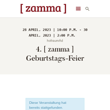
[ zamma ]
Die Eventlocation im Herzen des Remstals
28 APRIL, 2023 | 10:00 P.M. - 30
STARTSEITE
APRIL, 2023 | 2:00 P.M.
hofraumAd
VERANSTALTUNGEN
4. [ zamma ]
DAS GEBÄUDE
Geburtstags-Feier
ÜBER UNS
STARTSEITE
Diese Veranstaltung hat
bereits stattgefunden.