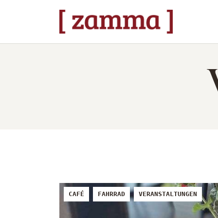
ST
VE
DA
ÜB
ST
CAFÉ
FAHRRAD
VERANSTALTUNGEN