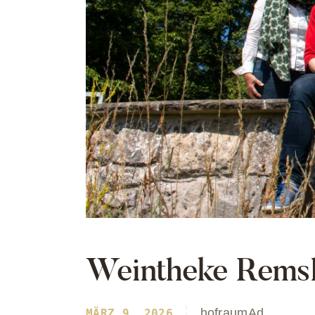
Weintheke Remsh
hofraumAd
MÄRZ 9, 2026