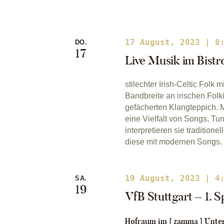
17 August, 2023 | 8
DO.
17
Live Musik im Bistr
stilechter Irish-Celtic Folk 
Bandbreite an irischen Folk
gefächerten Klangteppich. M
eine Vielfalt von Songs, T
interpretieren sie tradition
diese mit modernen Songs. H
19 August, 2023 | 4
SA.
19
VfB Stuttgart – 1. S
Hofraum im [ zamma ]
Unter