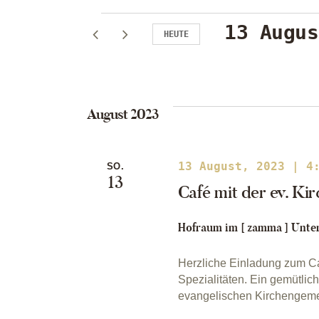
Veranstal
13 Augus
HEUTE
D
a
t
August 2023
u
m
w
13 August, 2023 | 4
SO.
13
ä
Café mit der ev. Ki
h
l
Hofraum im [ zamma ]
Unter
e
n
Herzliche Einladung zum C
Spezialitäten. Ein gemütli
.
evangelischen Kirchengem