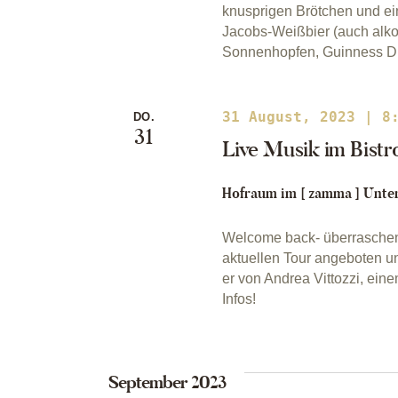
knusprigen Brötchen und ei
Jacobs-Weißbier (auch alkoho
Sonnenhopfen, Guinness 
31 August, 2023 | 8
DO.
31
Live Musik im Bistro
Hofraum im [ zamma ]
Unter
Welcome back- überraschend
aktuellen Tour angeboten un
er von Andrea Vittozzi, ein
Infos!
September 2023