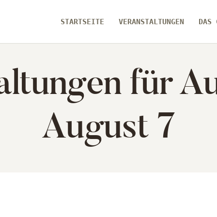
ARTSEITE
STARTSEITE
VERANSTALTUNGEN
DAS 
RANSTALTUNGEN
[ zamma ]
altungen für Au
S GEBÄUDE
Die Eventlocation im Herzen des Remstals
ER UNS
August 7
ARTSEITE